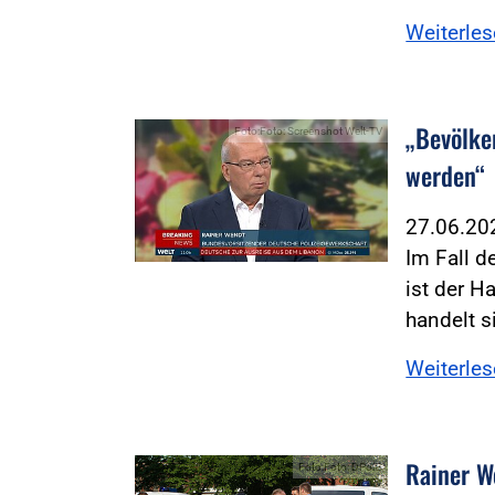
Weiterle
„Bevölke
Foto:Foto: Screenshot Welt-TV
werden“
27.06.2
Im Fall d
ist der 
handelt s
Weiterle
Rainer W
Foto:Foto: DPolG