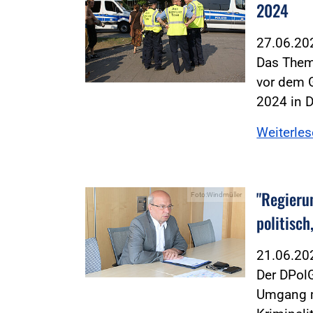
2024
27.06.2
Das Thema
vor dem 
2024 in 
Weiterle
"Regieru
Foto:Windmüller
politisch
21.06.2
Der DPol
Umgang m