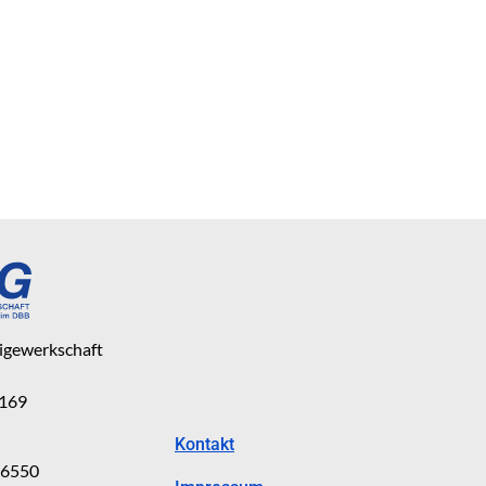
eigewerkschaft
 169
Kontakt
816550