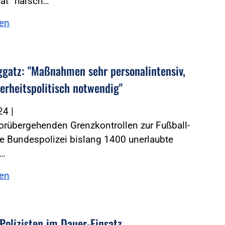
tät“ harsch…
sen
ggatz: "Maßnahmen sehr personalintensiv,
herheitspolitisch notwendig"
024
|
orübergehenden Grenzkontrollen zur Fußball-
e Bundespolizei bislang 1400 unerlaubte
n…
sen
Polizisten im Dauer-Einsatz