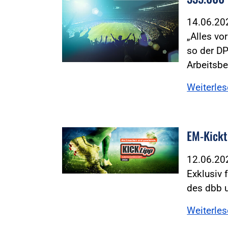
14.06.2
„Alles vo
so der D
Arbeitsb
Weiterle
EM-Kickt
12.06.2
Exklusiv 
des dbb u
Weiterle