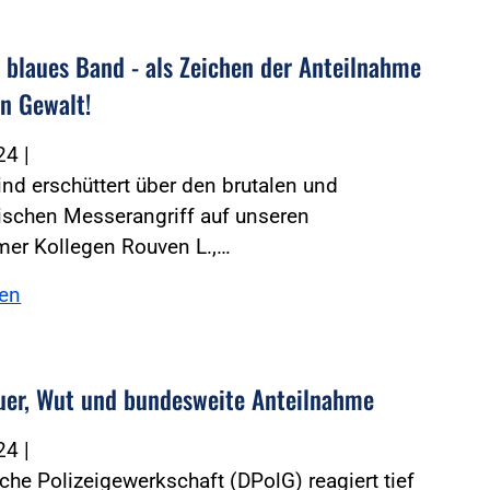
n blaues Band - als Zeichen der Anteilnahme
n Gewalt!
024
|
sind erschüttert über den brutalen und
ischen Messerangriff auf unseren
er Kollegen Rouven L.,…
sen
auer, Wut und bundesweite Anteilnahme
024
|
che Polizeigewerkschaft (DPolG) reagiert tief