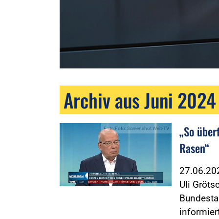
Archiv aus Juni 2024
„So über
Foto:Foto: Screenshot Welt-TV
Rasen“
27.06.2
Uli Gröts
Bundesta
informier