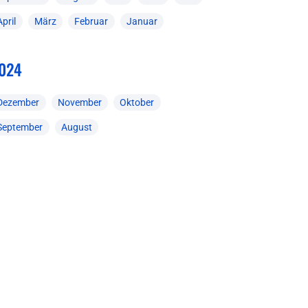
April
März
Februar
Januar
024
Dezember
November
Oktober
September
August