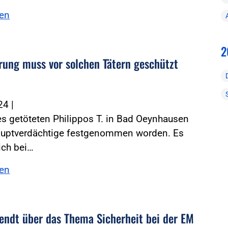
sen
2
rung muss vor solchen Tätern geschützt
024
|
es getöteten Philippos T. in Bad Oeynhausen
Hauptverdächtige festgenommen worden. Es
ich bei…
sen
endt über das Thema Sicherheit bei der EM