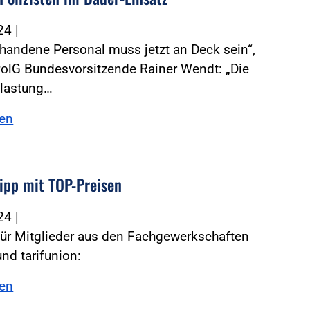
024
|
rhandene Personal muss jetzt an Deck sein“,
PolG Bundesvorsitzende Rainer Wendt: „Die
elastung…
sen
ipp mit TOP-Preisen
024
|
für Mitglieder aus den Fachgewerkschaften
nd tarifunion:
sen