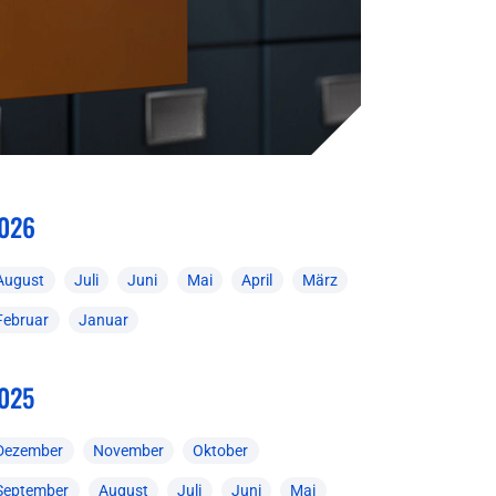
026
August
Juli
Juni
Mai
April
März
Februar
Januar
025
Dezember
November
Oktober
September
August
Juli
Juni
Mai