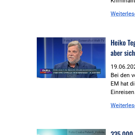
Kriminali
Weiterle
Heiko Te
Foto:Foto: Screenshot Welt-TV
aber sic
19.06.2
Bei den v
EM hat di
Einreise
Weiterle
335.000 
Foto:Csaba Peterdi_Fotolia