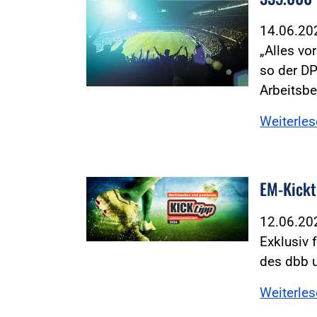
14.06.2
„Alles vo
so der D
Arbeitsb
Weiterle
EM-Kickt
12.06.2
Exklusiv 
des dbb u
Weiterle