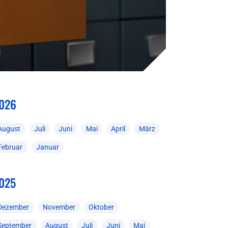
026
August
Juli
Juni
Mai
April
März
Februar
Januar
025
Dezember
November
Oktober
September
August
Juli
Juni
Mai