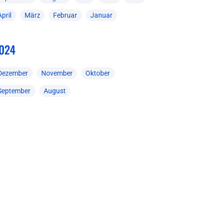
April
März
Februar
Januar
024
Dezember
November
Oktober
September
August