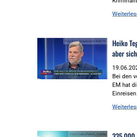
Kriminali
Weiterle
Heiko Te
Foto:Foto: Screenshot Welt-TV
aber sic
19.06.2
Bei den v
EM hat di
Einreise
Weiterle
335.000 
Foto:Csaba Peterdi_Fotolia