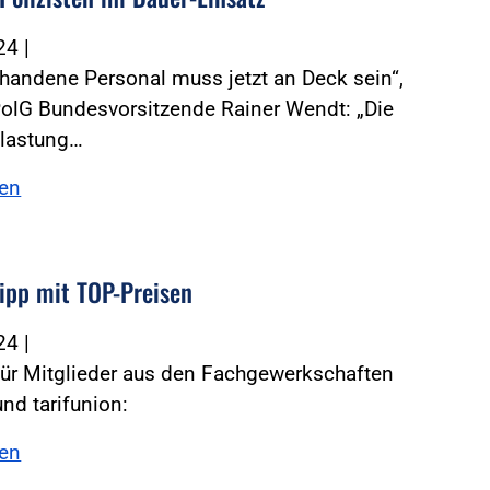
024
|
rhandene Personal muss jetzt an Deck sein“,
PolG Bundesvorsitzende Rainer Wendt: „Die
elastung…
sen
ipp mit TOP-Preisen
024
|
für Mitglieder aus den Fachgewerkschaften
nd tarifunion:
sen