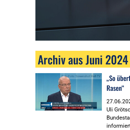
Archiv aus Juni 2024
„So über
Foto:Foto: Screenshot Welt-TV
Rasen“
27.06.2
Uli Gröts
Bundesta
informier