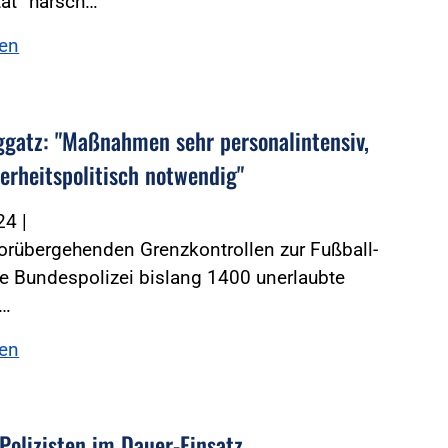
tät“ harsch…
sen
ggatz: "Maßnahmen sehr personalintensiv,
herheitspolitisch notwendig"
024
|
orübergehenden Grenzkontrollen zur Fußball-
e Bundespolizei bislang 1400 unerlaubte
n…
sen
Polizisten im Dauer-Einsatz