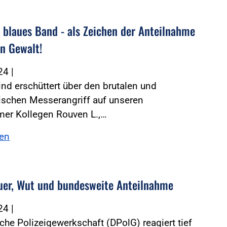
n blaues Band - als Zeichen der Anteilnahme
n Gewalt!
024
|
sind erschüttert über den brutalen und
ischen Messerangriff auf unseren
er Kollegen Rouven L.,…
sen
auer, Wut und bundesweite Anteilnahme
024
|
che Polizeigewerkschaft (DPolG) reagiert tief