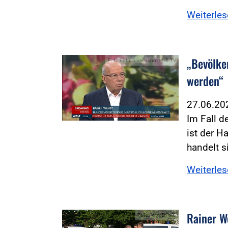
Weiterle
„Bevölke
Foto:Foto: Screenshot Welt-TV
werden“
27.06.2
Im Fall d
ist der 
handelt s
Weiterle
Rainer W
Foto:Foto: DPolG