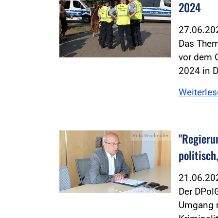
2024
27.06.2
Das Thema
vor dem 
2024 in 
Weiterle
"Regieru
Foto:Windmüller
politisch
21.06.2
Der DPol
Umgang m