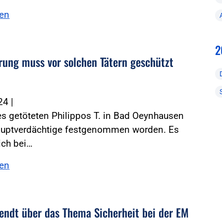
sen
2
rung muss vor solchen Tätern geschützt
024
|
es getöteten Philippos T. in Bad Oeynhausen
Hauptverdächtige festgenommen worden. Es
ich bei…
sen
endt über das Thema Sicherheit bei der EM