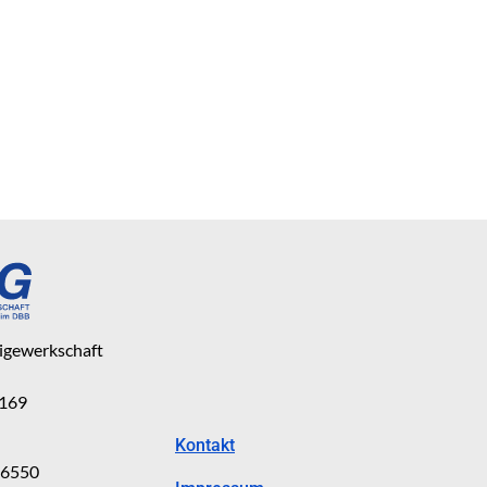
eigewerkschaft
 169
Kontakt
816550