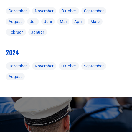
Dezember
November
Oktober
September
August
Juli
Juni
Mai
April
März
Februar
Januar
2024
Dezember
November
Oktober
September
August