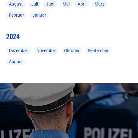
August
Juli
Juni
Mai
April
März
Februar
Januar
2024
Dezember
November
Oktober
September
August