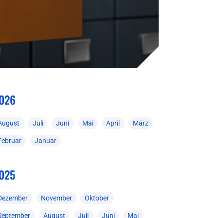
026
August
Juli
Juni
Mai
April
März
Februar
Januar
025
Dezember
November
Oktober
September
August
Juli
Juni
Mai