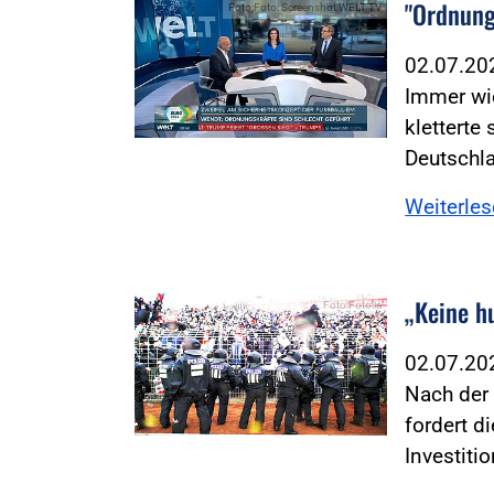
"Ordnung
Foto:Foto: Screenshot WELT TV
02.07.2
Immer wie
kletterte
Deutschl
Weiterle
„Keine h
Foto:Fotolia
02.07.2
Nach der 
fordert d
Investiti