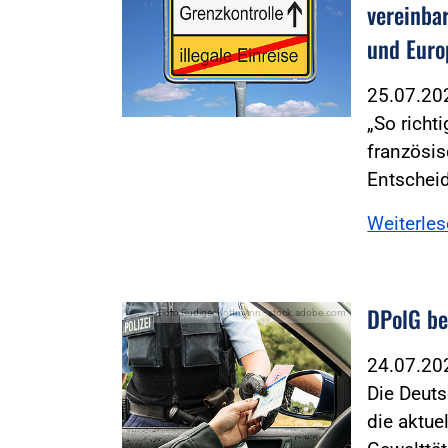
vereinba
und Euro
25.07.2
„So richt
französis
Entschei
Weiterle
DPolG be
Foto:Rüdiger Kottmann - stock.adobe.com
24.07.2
Die Deuts
die aktu