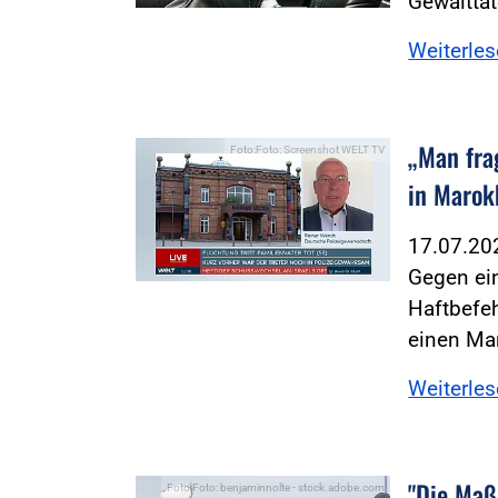
Gewalttä
Weiterle
„Man frag
Foto:Foto: Screenshot WELT TV
in Marok
17.07.2
Gegen ei
Haftbefeh
einen Ma
Weiterle
"Die Maß
Foto:Foto: benjaminnolte - stock.adobe.com