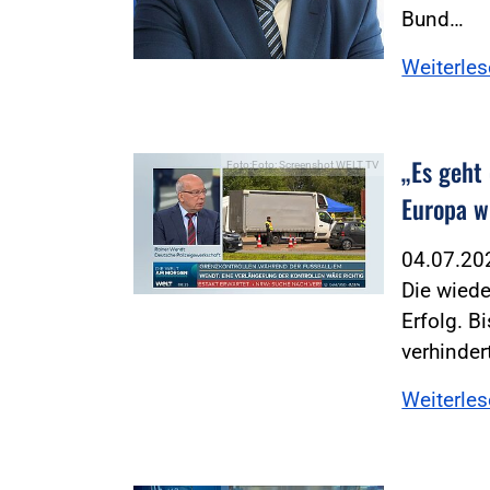
Bund…
Weiterle
„Es geht 
Foto:Foto: Screenshot WELT TV
Europa w
04.07.2
Die wiede
Erfolg. B
verhinder
Weiterle