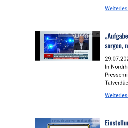
Weiterle
„Aufgabe 
Foto:Foto: Screenshot WELT TV
sorgen, n
29.07.2
In Nordrh
Pressemit
Tatverdä
Weiterle
Einstellu
Foto:Coloures-Pic - stock.adobe.com