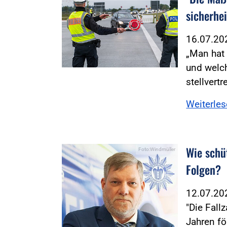
sicherhe
16.07.2
„Man hat 
und welch
stellvert
Weiterle
Wie schü
Foto:Windmüller
Folgen?
12.07.2
"Die Fall
Jahren fö