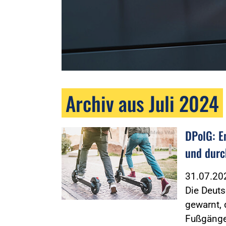
Archiv aus Juli 2024
DPolG: E
Foto:Mirko Vitali
und durc
31.07.2
Die Deuts
gewarnt,
Fußgänge