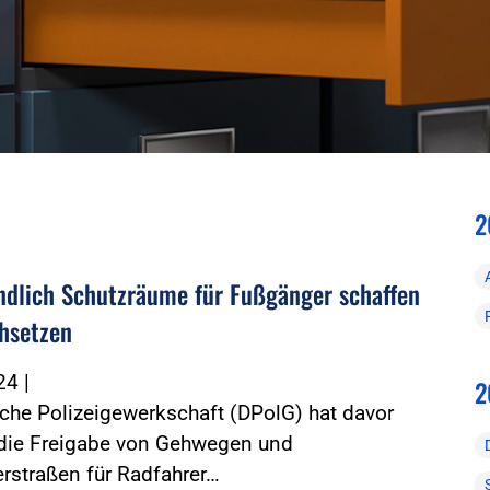
2
ndlich Schutzräume für Fußgänger schaffen
hsetzen
024
|
2
che Polizeigewerkschaft (DPolG) hat davor
 die Freigabe von Gehwegen und
rstraßen für Radfahrer…