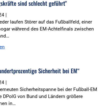
skräfte sind schlecht geführt"
024
|
der laufen Störer auf das Fußballfeld, einer
 sogar während des EM-Achtelfinals zwischen
and…
sen
undertprozentige Sicherheit bei EM“
024
|
erneuten Sicherheitspanne bei der Fußball-EM
ie DPolG von Bund und Ländern größere
onen in…