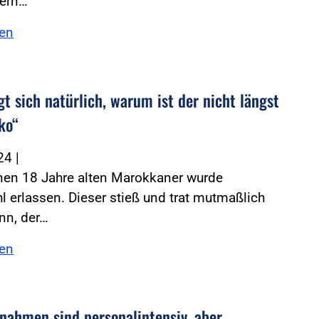
tern…
sen
t sich natürlich, warum ist der nicht längst
ko“
024
|
nen 18 Jahre alten Marokkaner wurde
l erlassen. Dieser stieß und trat mutmaßlich
nn, der…
sen
nahmen sind personalintensiv, aber