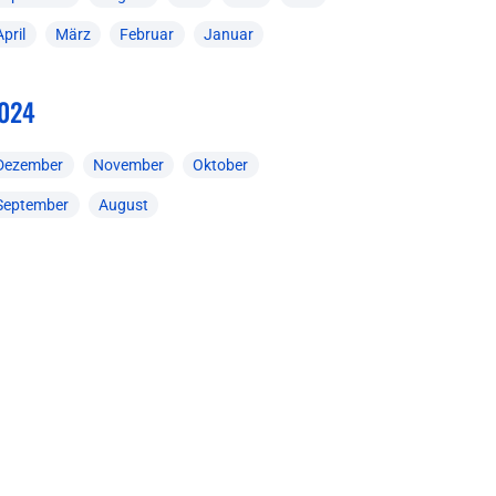
April
März
Februar
Januar
024
Dezember
November
Oktober
September
August