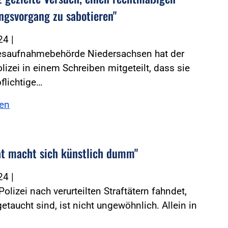
ngsvorgang zu sabotieren"
024
|
esaufnahmebehörde Niedersachsen hat der
izei in einem Schreiben mitgeteilt, dass sie
flichtige…
sen
at macht sich künstlich dumm"
024
|
Polizei nach verurteilten Straftätern fahndet,
getaucht sind, ist nicht ungewöhnlich. Allein in