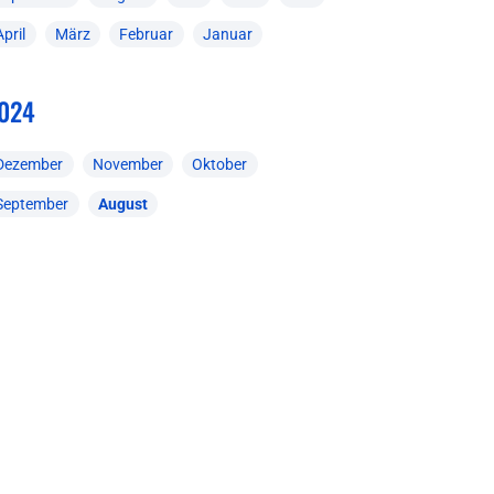
April
März
Februar
Januar
024
Dezember
November
Oktober
September
August