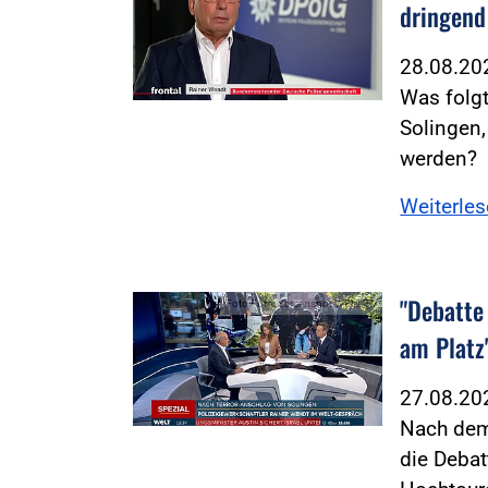
dringend
28.08.2
Was folgt
Solingen
werden?
Weiterle
"Debatte
Foto:Foto: Screenshot WELT TV
am Platz
27.08.2
Nach dem
die Deba