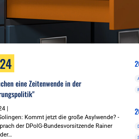
024
2
uchen eine Zeitenwende in der
ungspolitik"
024
|
2
 Solingen: Kommt jetzt die große Asylwende? -
sprach der DPolG-Bundesvorsitzende Rainer
 der…