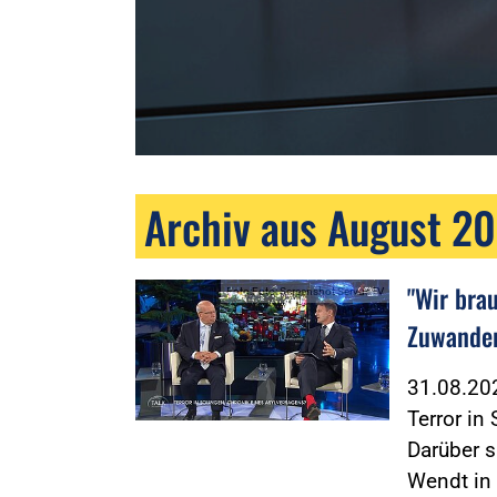
Archiv aus August 2
"Wir bra
Foto:Foto: Screenshot ServusTV
Zuwander
31.08.2
Terror in
Darüber 
Wendt in