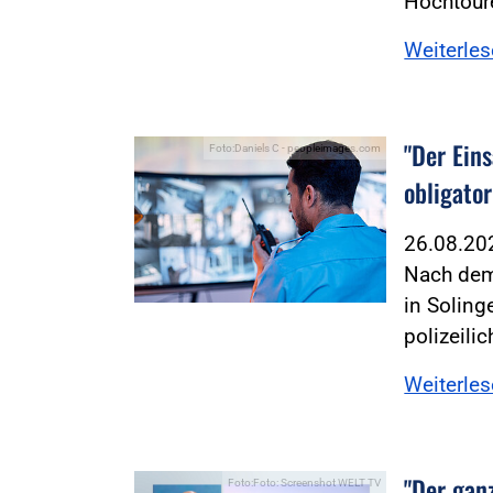
Hochtour
Weiterle
"Der Ein
Foto:Daniels C - peopleimages.com
obligator
26.08.2
Nach dem
in Soling
polizeili
Weiterle
"Der gan
Foto:Foto: Screenshot WELT TV