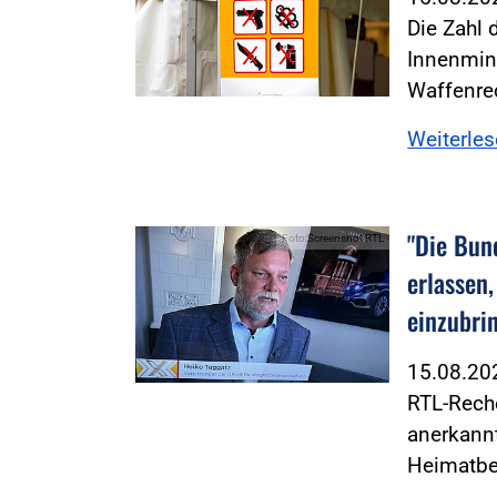
Die Zahl 
Innenmin
Waffenre
Weiterle
"Die Bun
Foto:Screenshot RTL
erlassen,
einzubri
15.08.2
RTL-Reche
anerkannt
Heimatbe