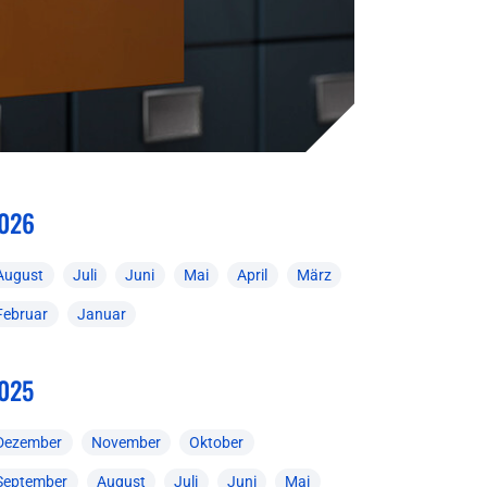
026
August
Juli
Juni
Mai
April
März
Februar
Januar
025
Dezember
November
Oktober
September
August
Juli
Juni
Mai