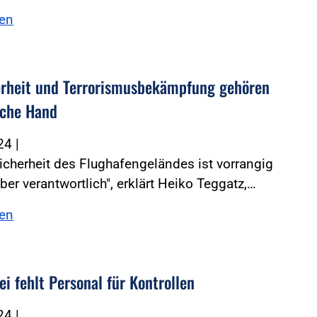
sen
erheit und Terrorismusbekämpfung gehören
liche Hand
024
|
Sicherheit des Flughafengeländes ist vorrangig
iber verantwortlich", erklärt Heiko Teggatz,…
sen
ei fehlt Personal für Kontrollen
024
|