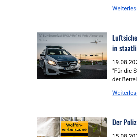
Weiterle
Luftsich
(c) Bundespolizei BPOLP Ref. 66 Foto:Alexandra
Stolze
in staat
19.08.2
"Für die 
der Betre
Weiterle
Der Poliz
Foto:Tobias Arhelger - stock.adobe.com
15.08.2