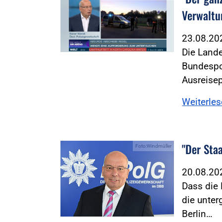
Verwaltu
23.08.2
Die Land
Bundespol
Ausreisep
Weiterle
"Der Sta
Foto:Windmüller
20.08.2
Dass die 
die unter
Berlin…