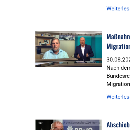
Weiterle
Maßnahme
Foto:Foto: Screenshot phoenix
Migratio
30.08.2
Nach dem
Bundesre
Migratio
Weiterle
Abschieb
Foto:Foto: Screenshot ZDF frontal