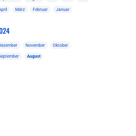
April
März
Februar
Januar
024
Dezember
November
Oktober
September
August