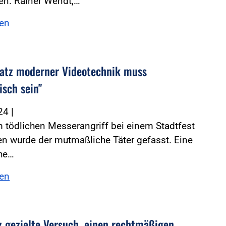
en. Rainer Wendt,…
sen
satz moderner Videotechnik muss
isch sein"
024
|
 tödlichen Messerangriff bei einem Stadtfest
en wurde der mutmaßliche Täter gefasst. Eine
che…
sen
z gezielte Versuch, einen rechtmäßigen