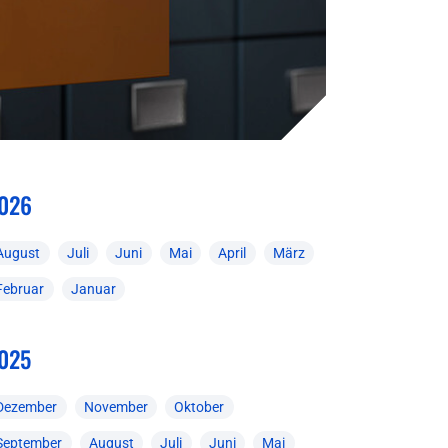
026
August
Juli
Juni
Mai
April
März
Februar
Januar
025
Dezember
November
Oktober
September
August
Juli
Juni
Mai