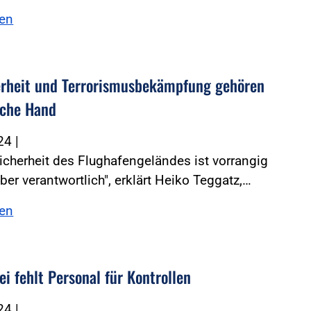
sen
erheit und Terrorismusbekämpfung gehören
liche Hand
024
|
Sicherheit des Flughafengeländes ist vorrangig
iber verantwortlich", erklärt Heiko Teggatz,…
sen
ei fehlt Personal für Kontrollen
024
|