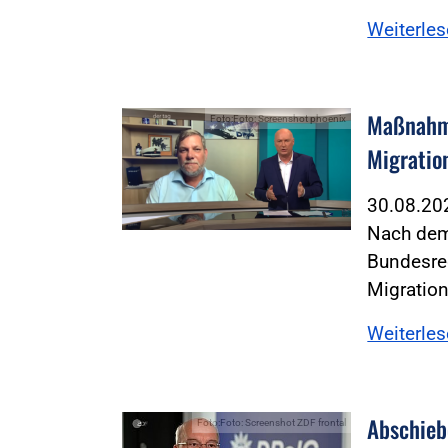
Weiterle
Maßnahme
Foto:Foto: Screenshot phoenix
Migratio
30.08.2
Nach dem
Bundesre
Migratio
Weiterle
Abschieb
Foto:Foto: Screenshot ZDF frontal