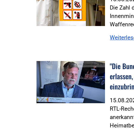
Die Zahl 
Innenmin
Waffenre
Weiterle
"Die Bun
Foto:Screenshot RTL
erlassen,
einzubri
15.08.2
RTL-Reche
anerkannt
Heimatbe