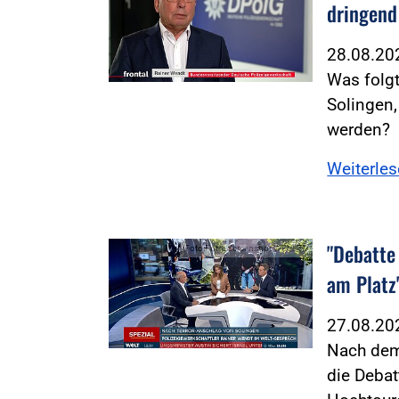
dringend
28.08.2
Was folgt
Solingen
werden?
Weiterle
"Debatte
Foto:Foto: Screenshot WELT TV
am Platz
27.08.2
Nach dem
die Deba