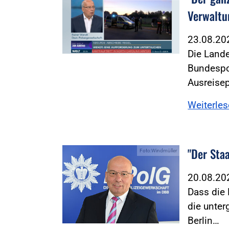
Verwaltu
23.08.2
Die Land
Bundespol
Ausreisep
Weiterle
"Der Sta
Foto:Windmüller
20.08.2
Dass die 
die unter
Berlin…