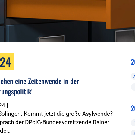
024
2
uchen eine Zeitenwende in der
ungspolitik"
024
|
2
 Solingen: Kommt jetzt die große Asylwende? -
sprach der DPolG-Bundesvorsitzende Rainer
 der…