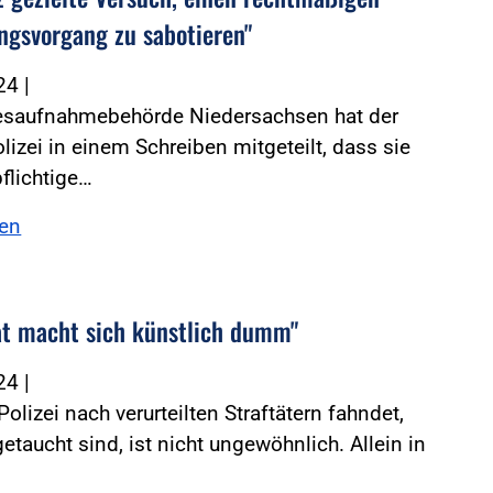
ngsvorgang zu sabotieren"
024
|
esaufnahmebehörde Niedersachsen hat der
izei in einem Schreiben mitgeteilt, dass sie
flichtige…
sen
at macht sich künstlich dumm"
024
|
Polizei nach verurteilten Straftätern fahndet,
getaucht sind, ist nicht ungewöhnlich. Allein in