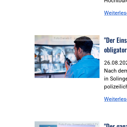
Hochtour
Weiterle
"Der Ein
Foto:Daniels C - peopleimages.com
obligator
26.08.2
Nach dem
in Soling
polizeili
Weiterle
"Der gan
Foto:Foto: Screenshot WELT TV