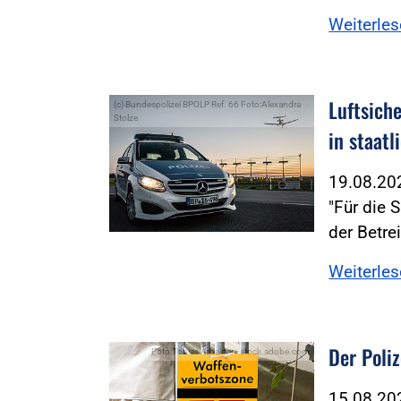
Weiterle
Luftsich
(c) Bundespolizei BPOLP Ref. 66 Foto:Alexandra
Stolze
in staat
19.08.2
"Für die 
der Betre
Weiterle
Der Poliz
Foto:Tobias Arhelger - stock.adobe.com
15.08.2