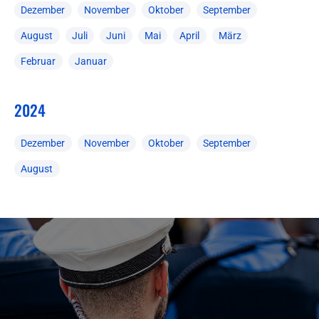
Dezember
November
Oktober
September
August
Juli
Juni
Mai
April
März
Februar
Januar
2024
Dezember
November
Oktober
September
August