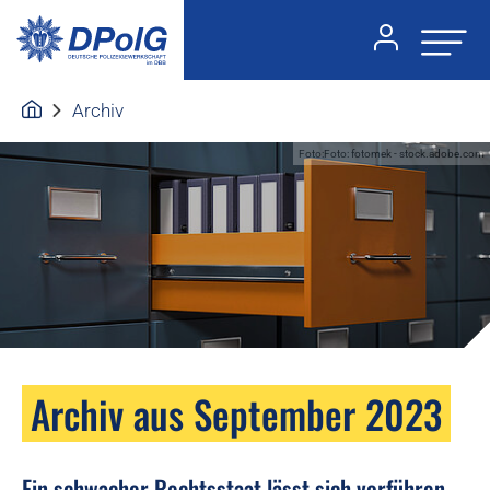
Archiv
Foto:Foto: fotomek - stock.adobe.com
Archiv aus September 2023
Ein schwacher Rechtsstaat lässt sich vorführen