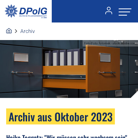
Archiv
Foto:Foto: fotomek - stock.adobe.com
Archiv aus Oktober 2023
Heiko Teggatz: "Wir müssen sehr wachsam sein"