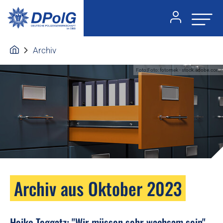
Archiv
Foto:Foto: fotomek - stock.adobe.com
Archiv aus Oktober 2023
Heiko Teggatz: "Wir müssen sehr wachsam sein"