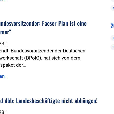
ndesvorsitzender: Faeser-Plan ist eine
2
mmer"
023
|
endt, Bundesvorsitzender der Deutschen
werkschaft (DPolG), hat sich von dem
nspaket der…
sen
d dbb: Landesbeschäftigte nicht abhängen!
023
|