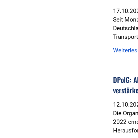
17.10.2
Seit Mona
Deutschla
Transpor
Weiterle
DPolG: A
verstärk
12.10.2
Die Organ
2022 erne
Herausfo