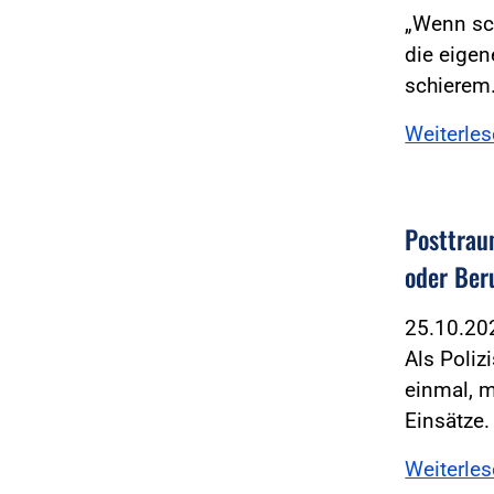
„Wenn sch
die eigen
schiere
Weiterle
Posttrau
oder Ber
25.10.2
Als Poliz
einmal, 
Einsätze.
Weiterle