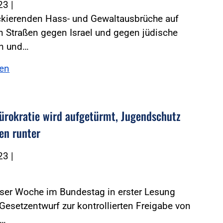
023
|
ckierenden Hass- und Gewaltausbrüche auf
 Straßen gegen Israel und gegen jüdische
n und…
sen
ürokratie wird aufgetürmt, Jugendschutz
ten runter
023
|
eser Woche im Bundestag in erster Lesung
Gesetzentwurf zur kontrollierten Freigabe von
s…