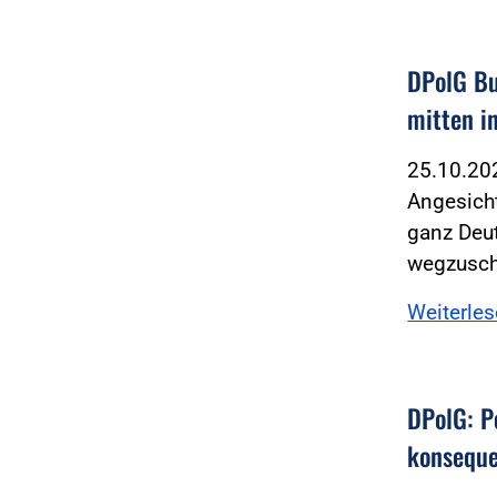
DPolG Bu
mitten i
25.10.2
Angesicht
ganz Deut
wegzusc
Weiterle
DPolG: P
konseque