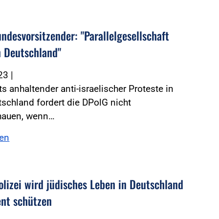
ndesvorsitzender: "Parallelgesellschaft
n Deutschland"
023
|
s anhaltender anti-israelischer Proteste in
schland fordert die DPolG nicht
hauen, wenn…
sen
olizei wird jüdisches Leben in Deutschland
nt schützen