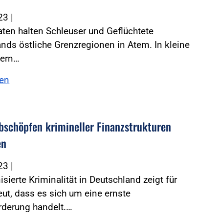
023
|
ten halten Schleuser und Geflüchtete
nds östliche Grenzregionen in Atem. In kleine
tern…
sen
bschöpfen krimineller Finanzstrukturen
en
023
|
isierte Kriminalität in Deutschland zeigt für
ut, dass es sich um eine ernste
rderung handelt.…