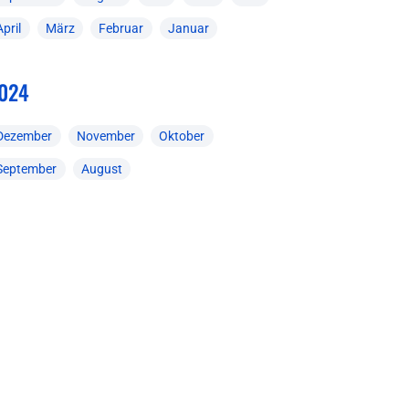
April
März
Februar
Januar
024
Dezember
November
Oktober
September
August