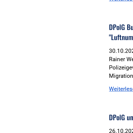
DPolG Bu
"Luftnu
30.10.2
Rainer W
Polizeige
Migratio
Weiterle
DPolG un
26.10.2