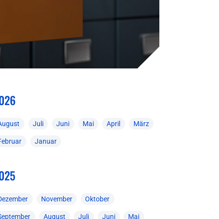
026
August
Juli
Juni
Mai
April
März
Februar
Januar
025
Dezember
November
Oktober
September
August
Juli
Juni
Mai