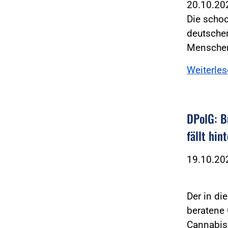
20.10.2
Die scho
deutschen
Mensche
Weiterle
DPolG: B
fällt hin
19.10.2
Der in di
beratene 
Cannabi