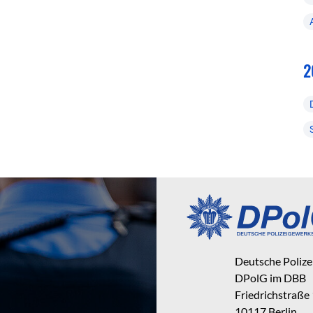
2
Deutsche Poliz
DPolG im DBB
Friedrichstraße
10117 Berlin