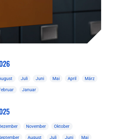
026
August
Juli
Juni
Mai
April
März
Februar
Januar
025
Dezember
November
Oktober
September
August
Juli
Juni
Mai