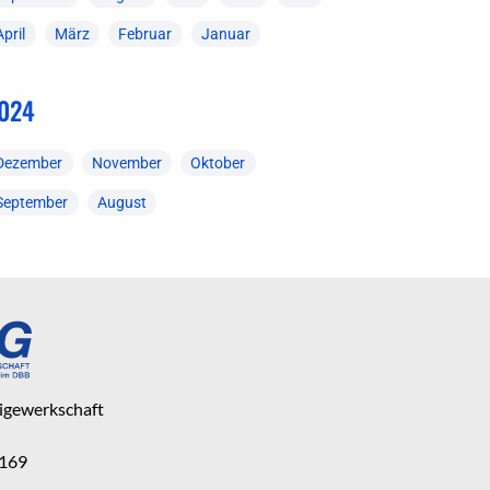
April
März
Februar
Januar
024
Dezember
November
Oktober
September
August
eigewerkschaft
 169