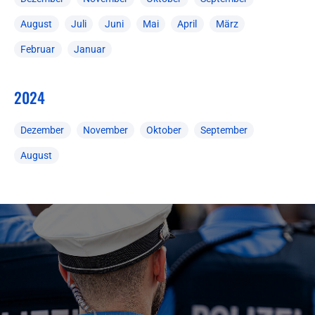
August
Juli
Juni
Mai
April
März
Februar
Januar
2024
Dezember
November
Oktober
September
August