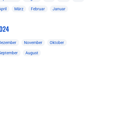
April
März
Februar
Januar
024
Dezember
November
Oktober
September
August