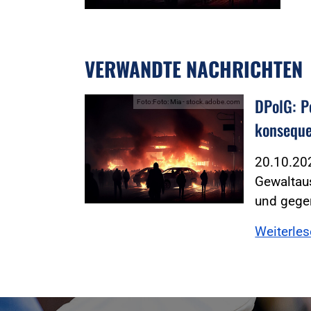
VERWANDTE NACHRICHTEN
DPolG: P
Foto:Foto: Mia - stock.adobe.com
konseque
20.10.20
Gewaltau
und gegen
Weiterle