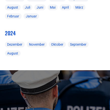
August
Juli
Juni
Mai
April
März
Februar
Januar
2024
Dezember
November
Oktober
September
August