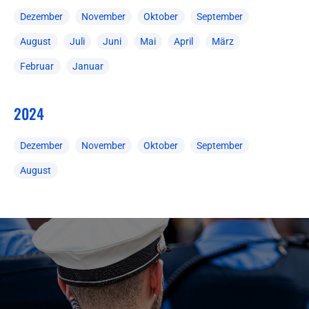
Dezember
November
Oktober
September
August
Juli
Juni
Mai
April
März
Februar
Januar
2024
Dezember
November
Oktober
September
August