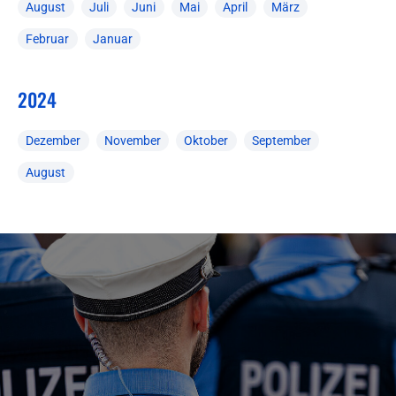
August
Juli
Juni
Mai
April
März
Februar
Januar
2024
Dezember
November
Oktober
September
August