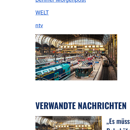
WELT
ntv
VERWANDTE NACHRICHTEN
„Es müss
Foto:Foto: LanaS - stock.adobe.com