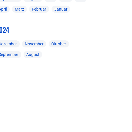
April
März
Februar
Januar
024
Dezember
November
Oktober
September
August