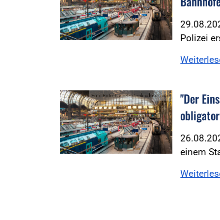
Bahnhöfe
29.08.202
Polizei e
Weiterle
"Der Ein
Foto:Foto: LanaS - stock.adobe.com
obligator
26.08.20
einem Sta
Weiterle