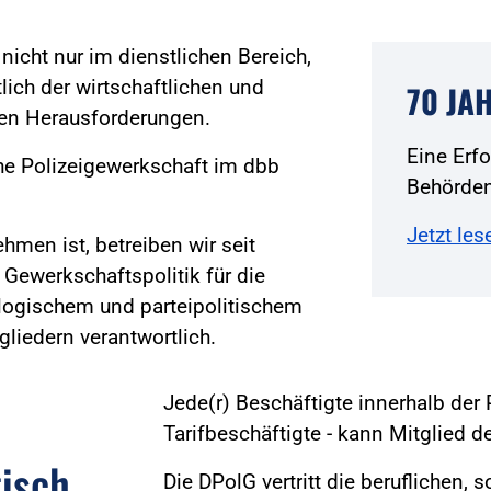
icht nur im dienstlichen Bereich,
ich der wirtschaftlichen und
70 JA
ßen Herausforderungen.
Eine Erf
he Polizeigewerkschaft im dbb
Behörden
Jetzt les
hmen ist, betreiben wir seit
 Gewerkschaftspolitik für die
eologischem und parteipolitischem
gliedern verantwortlich.
Jede(r) Beschäftigte innerhalb der 
Tarifbeschäftigte - kann Mitglied 
tisch
Die DPolG vertritt die beruflichen, 