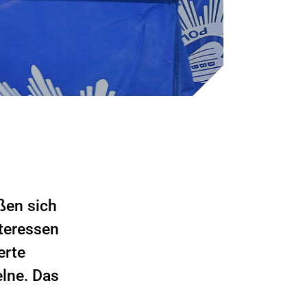
ßen sich
teressen
erte
elne. Das