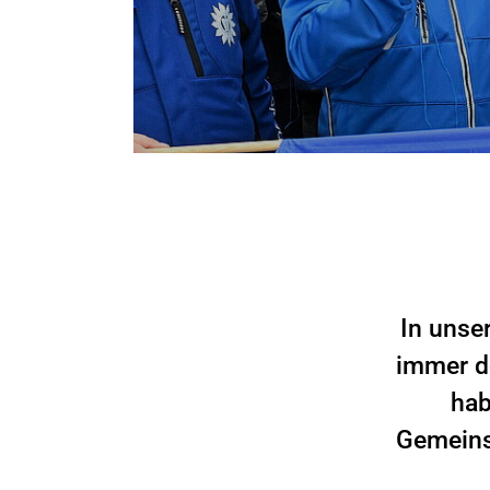
In unse
immer d
hab
Gemeinsc