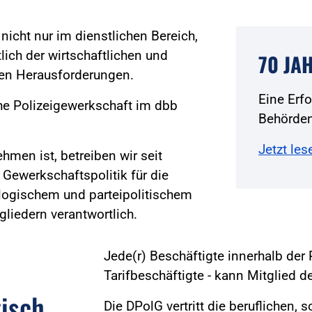
icht nur im dienstlichen Bereich,
ich der wirtschaftlichen und
70 JA
ßen Herausforderungen.
Eine Erf
he Polizeigewerkschaft im dbb
Behörden
Jetzt les
hmen ist, betreiben wir seit
 Gewerkschaftspolitik für die
eologischem und parteipolitischem
gliedern verantwortlich.
Jede(r) Beschäftigte innerhalb der 
Tarifbeschäftigte - kann Mitglied 
tisch
Die DPolG vertritt die beruflichen, 