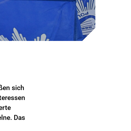
ßen sich
teressen
erte
elne. Das