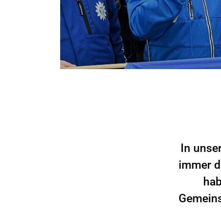
In unse
immer d
hab
Gemeinsc