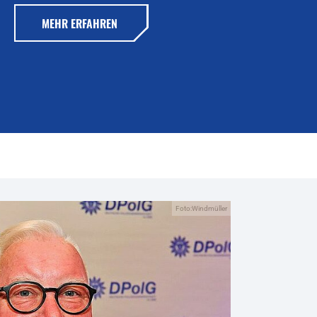
MEHR ERFAHREN
Foto:Windmüller