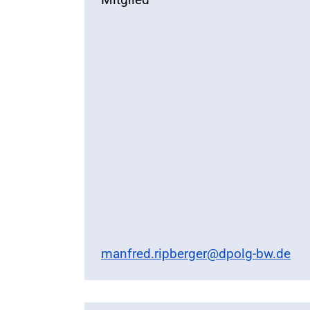
manfred.ripberger@dpolg-bw.de