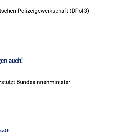
utschen Polizeigewerkschaft (DPolG)
gen auch!
rstützt Bundesinnenminister
heit