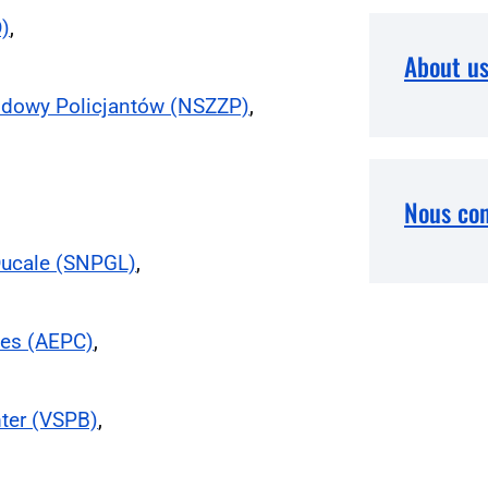
D)
,
About u
dowy Policjantów (NSZZP)
,
Nous con
-Ducale (SNPGL)
,
ges (AEPC)
,
ter (VSPB)
,