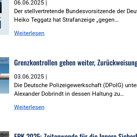
06.06.2025
|
Der stellvertretende Bundesvorsitzende der De
Heiko Teggatz hat Strafanzeige „gegen…
Weiterlesen
Grenzkontrollen gehen weiter, Zurückweisun
esign®
03.06.2025
|
Die Deutsche Polizeigewerkschaft (DPolG) unte
Alexander Dobrindt in dessen Haltung zu…
Weiterlesen
EPK 2025: Zeitenwende für die Innere Sicher
 DPolG