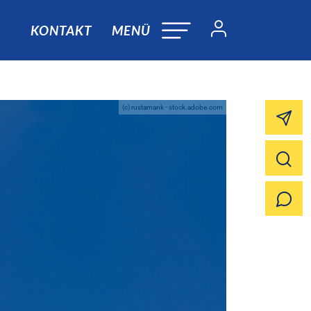
KONTAKT
MENÜ
(c) rustamank - stock.adobe.com