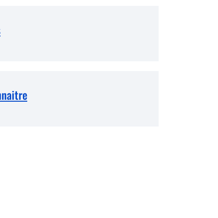
s
naitre