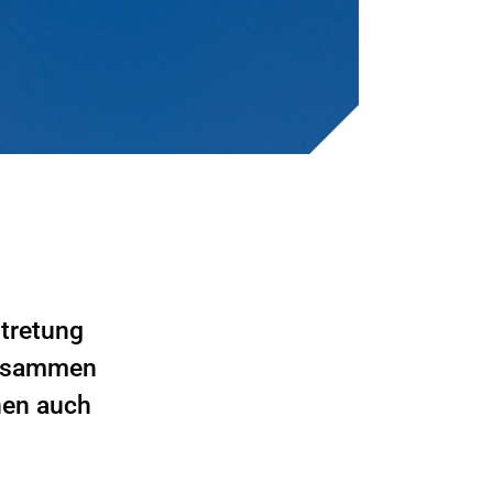
rtretung
 zusammen
nen auch