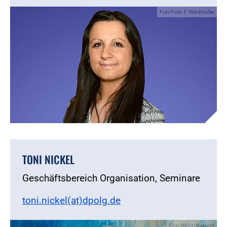
Foto:Foto: F. Windmüller
TONI NICKEL
Geschäftsbereich Organisation, Seminare
toni.nickel(at)dpolg.de
Foto:Alex Habenicht