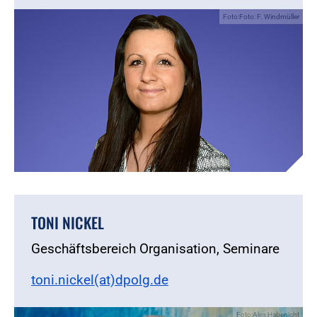
Foto:Foto: F. Windmüller
TONI NICKEL
Geschäftsbereich Organisation, Seminare
toni.nickel(at)dpolg.de
Foto:Alex Habenicht