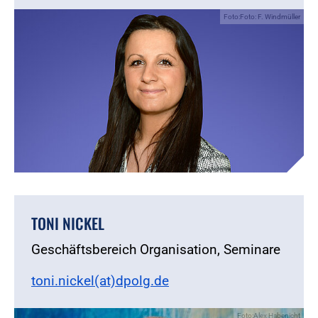
Foto:Foto: F. Windmüller
TONI NICKEL
Geschäftsbereich Organisation, Seminare
toni.nickel(at)dpolg.de
Foto:Alex Habenicht