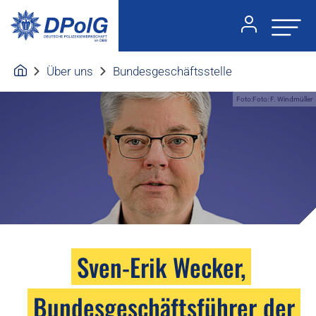
Über uns
Bundesgeschäftsstelle
Foto:Foto: F. Windmüller
Sven-Erik Wecker,
Bundesgeschäftsführer der