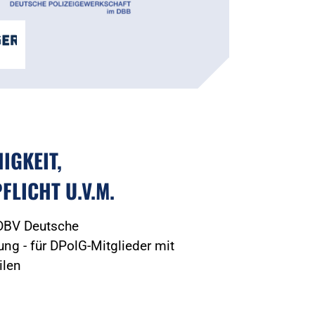
IGKEIT,
FLICHT U.V.M.
 DBV Deutsche
ng - für DPolG-Mitglieder mit
ilen