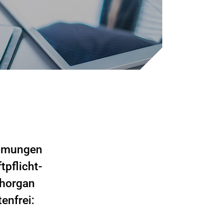
immungen
pflicht-
chorgan
enfrei: