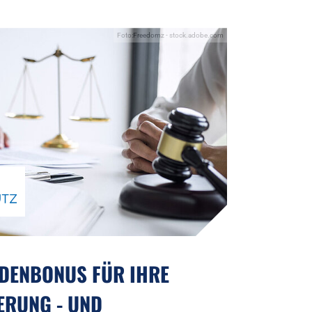
Foto:Freedomz - stock.adobe.com
DENBONUS FÜR IHRE
ERUNG - UND