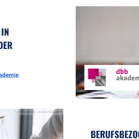
IN
DER
kademie
Foto:Freedomz - stock.adobe.com
BERUFSBEZO