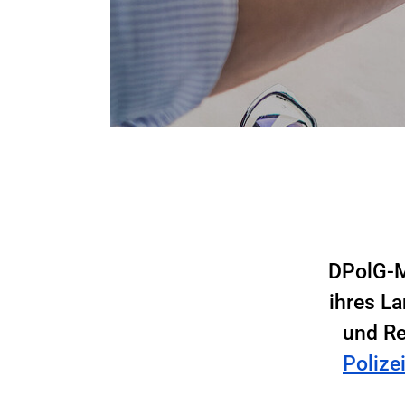
DPolG-M
ihres L
und Re
Polize