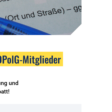
DPolG-Mitglieder
rung und
att!