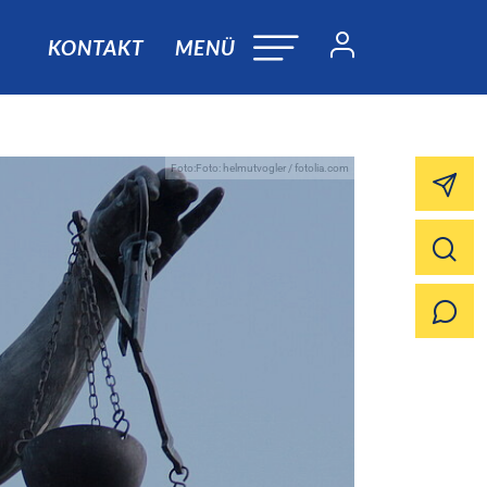
KONTAKT
MENÜ
Foto:Foto: helmutvogler / fotolia.com