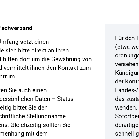
Fachverband
Für den 
mfang setzt einen
(etwa we
sich bitte direkt an ihren
ordnung
 bitten dort um die Gewährung von
versehen
d vermittelt ihnen den Kontakt zum
Kündigun
entrum.
der Kont
en Sie auch einen
Landes-/
 persönlichen Daten – Status,
das zust
eitig bittet Sie den
wenden, 
hriftliche Stellungnahme
Sofortber
ns. Gleichzeitig sollten Sie
derartig
ammenhang mit dem
schnell 