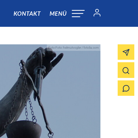
KONTAKT
MENÜ
Foto:Foto: helmutvogler / fotolia.com