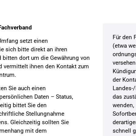
Fachverband
Für den 
mfang setzt einen
(etwa we
sich bitte direkt an ihren
ordnung
 bitten dort um die Gewährung von
versehen
d vermittelt ihnen den Kontakt zum
Kündigun
entrum.
der Kont
en Sie auch einen
Landes-/
 persönlichen Daten – Status,
das zust
eitig bittet Sie den
wenden, 
hriftliche Stellungnahme
Sofortber
ns. Gleichzeitig sollten Sie
derartig
ammenhang mit dem
schnell 