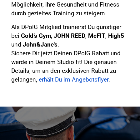
Möglichkeit, ihre Gesundheit und Fitness
durch gezieltes Training zu steigern.
Als DPolG Mitglied trainierst Du günstiger
bei
Gold’s Gym
,
JOHN REED
,
McFIT
,
High5
und
John&Jane's
.
Sichere Dir jetzt Deinen DPolG Rabatt und
werde in Deinem Studio fit! Die genauen
Details, um an den exklusiven Rabatt zu
gelangen,
erhält Du im Angebotsflyer
.