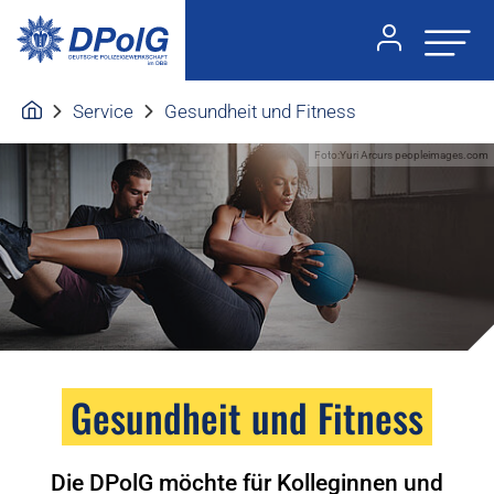
Service
Gesundheit und Fitness
Foto:Yuri Arcurs peopleimages.com
Gesundheit und Fitness
Die DPolG möchte für Kolleginnen und