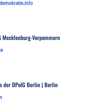
demokratie.info
lG Mecklenburg-Vorpommern
de
 der DPolG Berlin | Berlin
in