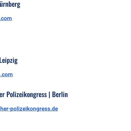
Nürnberg
c.com
Leipzig
l.com
er Polizeikongress | Berlin
her-polizeikongress.de