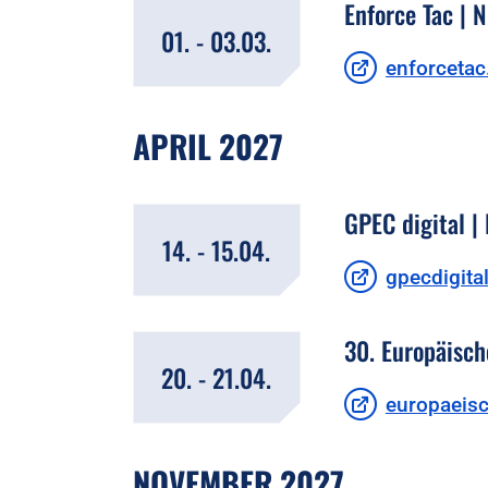
Enforce Tac | 
01. - 03.03.
enforceta
APRIL 2027
GPEC digital | 
14. - 15.04.
gpecdigita
30. Europäisch
20. - 21.04.
europaeisc
NOVEMBER 2027