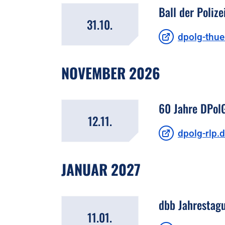
Ball der Polize
31.10.
dpolg-thue
NOVEMBER 2026
60 Jahre DPolG
12.11.
dpolg-rlp.
JANUAR 2027
dbb Jahrestagu
11.01.