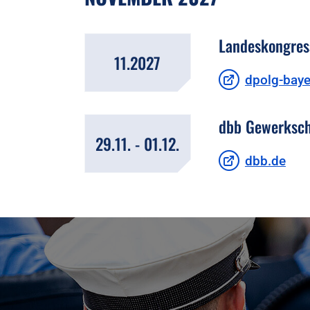
Landeskongres
11.2027
dpolg-baye
dbb Gewerkscha
29.11. - 01.12.
dbb.de