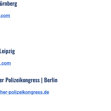
Nürnberg
c.com
Leipzig
l.com
er Polizeikongress | Berlin
her-polizeikongress.de