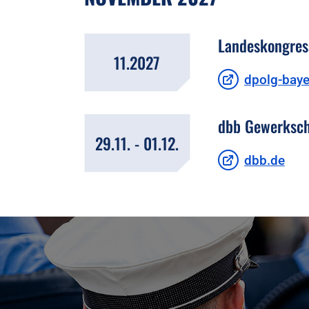
Landeskongres
11.2027
dpolg-baye
dbb Gewerkscha
29.11. - 01.12.
dbb.de