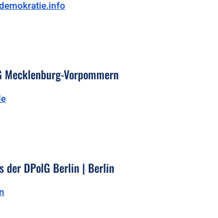
demokratie.info
lG Mecklenburg-Vorpommern
de
 der DPolG Berlin | Berlin
in