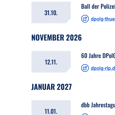
Ball der Polize
31.10.
dpolg-thue
NOVEMBER 2026
60 Jahre DPolG
12.11.
dpolg-rlp.
JANUAR 2027
dbb Jahrestagu
11.01.