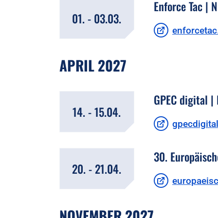
Enforce Tac | 
01. - 03.03.
enforceta
APRIL 2027
GPEC digital | 
14. - 15.04.
gpecdigita
30. Europäisch
20. - 21.04.
europaeisc
NOVEMBER 2027