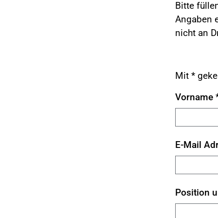
Bitte füll
Angaben ei
nicht an D
Mit * geke
Vorname
E-Mail Ad
Position 