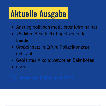
Aktuelle Ausgabe
Anstieg politisch motivierter Kriminalität
75 Jahre Bereitschaftspolizeien der
Länder
Großeinsatz in Erfurt: Polizeikonzept
geht auf
Geplantes Alkoholverbot an Bahnhöfen
u.v.m.
Leitartikel Juli/August 2026