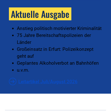
Aktuelle Ausgabe
Anstieg politisch motivierter Kriminalität
75 Jahre Bereitschaftspolizeien der
Länder
Großeinsatz in Erfurt: Polizeikonzept
geht auf
Geplantes Alkoholverbot an Bahnhöfen
u.v.m.
Leitartikel Juli/August 2026