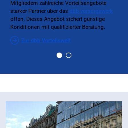
Mitgliedern zahlreiche Vorteilsangebote
starker Partner über das
dbb vorsorgewerk
offen. Dieses Angebot sichert günstige
Konditionen mit qualifizierter Beratung.
Zur dbb Vorteilswelt