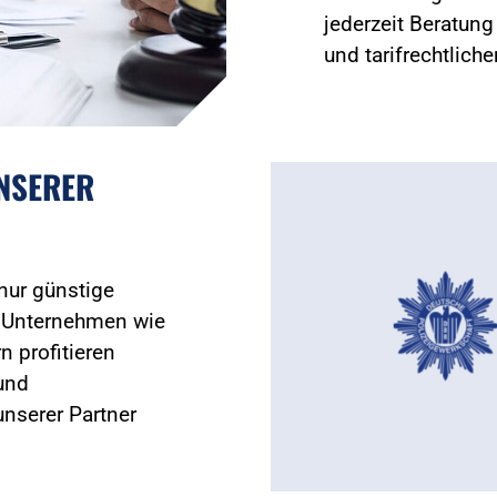
jederzeit Beratun
und tarifrechtlich
UNSERER
 nur günstige
 Unternehmen wie
n profitieren
und
nserer Partner