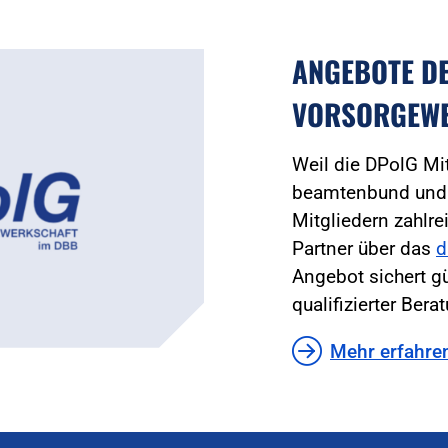
ANGEBOTE D
VORSORGEW
Weil die DPolG Mi
beamtenbund und t
Mitgliedern zahlre
Partner über das
d
Angebot sichert g
qualifizierter Bera
Mehr erfahre