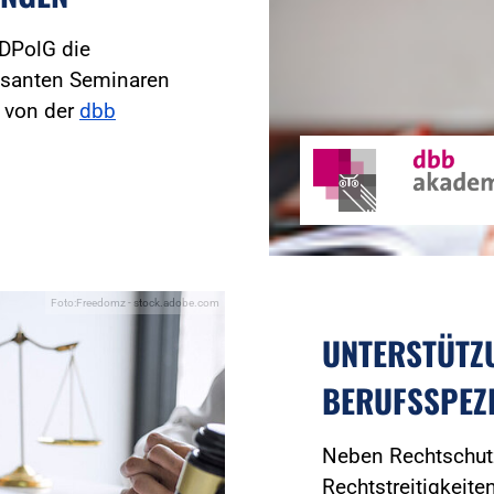
 DPolG die
essanten Seminaren
e von der
dbb
Foto:Freedomz - stock.adobe.com
UNTERSTÜTZ
BERUFSSPEZ
Neben Rechtschutz
Rechtstreitigkeite