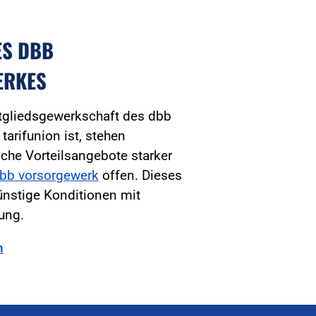
ES DBB
ERKES
tgliedsgewerkschaft des dbb
arifunion ist, stehen
iche Vorteilsangebote starker
bb vorsorgewerk
offen. Dieses
ünstige Konditionen mit
tung.
n