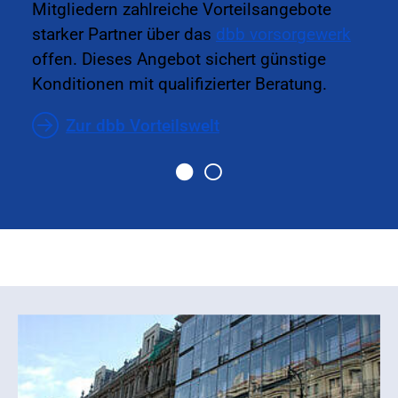
Mitgliedern zahlreiche Vorteilsangebote
starker Partner über das
dbb vorsorgewerk
offen. Dieses Angebot sichert günstige
Konditionen mit qualifizierter Beratung.
Zur dbb Vorteilswelt