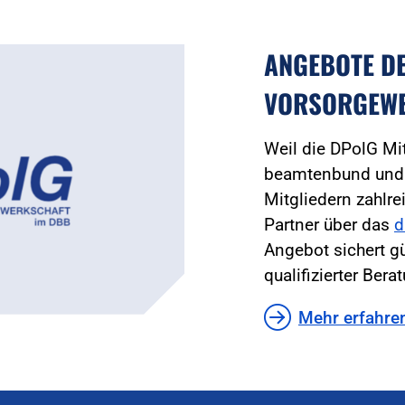
ANGEBOTE D
VORSORGEW
Weil die DPolG Mi
beamtenbund und t
Mitgliedern zahlre
Partner über das
d
Angebot sichert g
qualifizierter Bera
Mehr erfahre