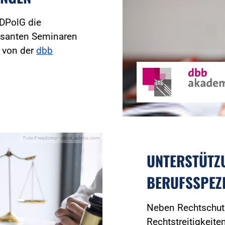
 DPolG die
essanten Seminaren
e von der
dbb
Foto:Freedomz - stock.adobe.com
UNTERSTÜTZ
BERUFSSPEZ
Neben Rechtschutz
Rechtstreitigkeite