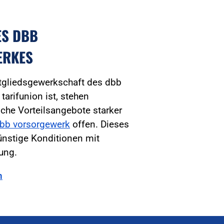
ES DBB
ERKES
tgliedsgewerkschaft des dbb
arifunion ist, stehen
iche Vorteilsangebote starker
bb vorsorgewerk
offen. Dieses
ünstige Konditionen mit
tung.
n