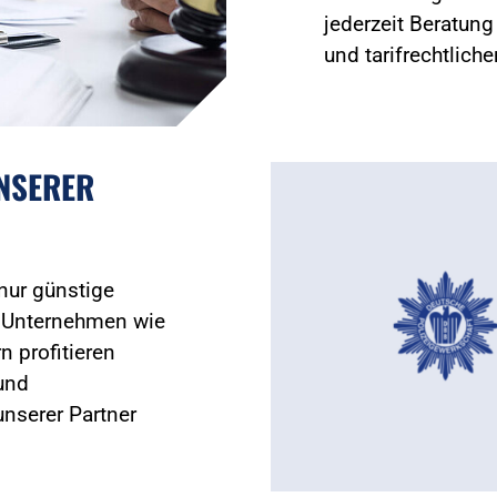
jederzeit Beratun
und tarifrechtlich
UNSERER
 nur günstige
 Unternehmen wie
n profitieren
und
nserer Partner