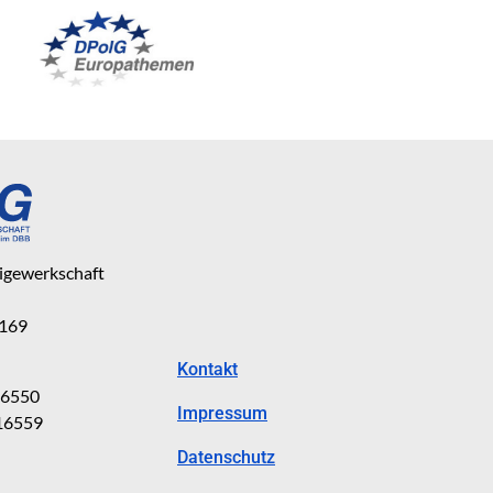
eigewerkschaft
 169
Kontakt
816550
Impressum
816559
Datenschutz