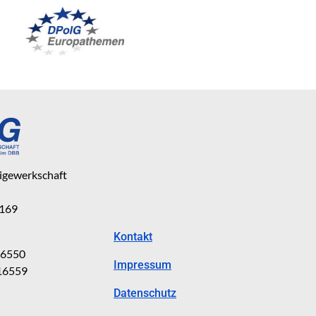
eigewerkschaft
 169
Kontakt
816550
Impressum
816559
Datenschutz