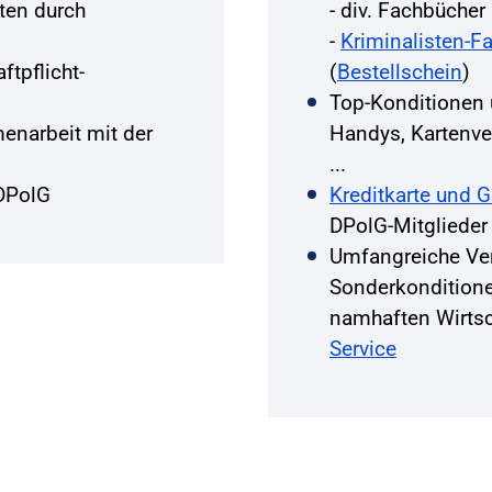
ten durch
- div. Fachbüche
-
Kriminalisten-F
ftpflicht-
(
Bestellschein
)
Top-Konditionen
narbeit mit der
Handys, Kartenver
...
DPolG
Kreditkarte und 
DPolG-Mitglieder
Umfangreiche Ve
Sonderkondition
namhaften Wirts
Service