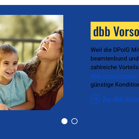
dbb Vors
Weil die DPolG Mi
beamtenbund und t
zahlreiche Vorteil
dbb vorsorgewerk
günstige Kondition
Zur dbb Vorte