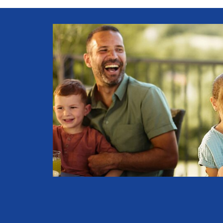
eder
ieder