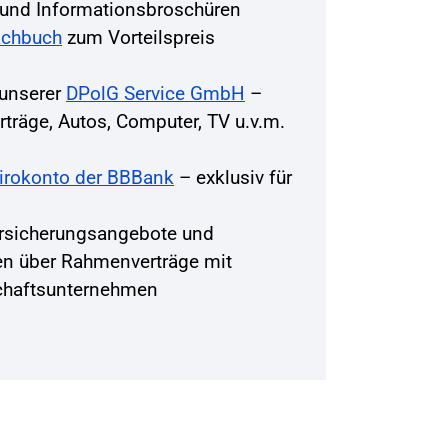
r und Informationsbroschüren
achbuch
zum Vorteilspreis
 unserer
DPolG Service GmbH
–
träge, Autos, Computer, TV u.v.m.
Girokonto der BBBank
– exklusiv für
rsicherungsangebote und
en über Rahmenverträge mit
chaftsunternehmen