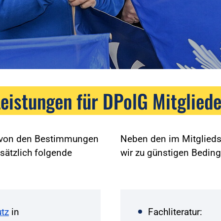
Leistungen für DPolG Mitgliede
g von den Bestimmungen
Neben den im Mitglieds
sätzlich folgende
wir zu günstigen Bedin
tz
in
Fachliteratur: