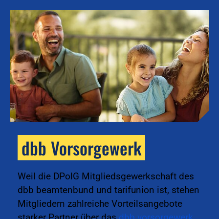
dbb Vorsorgewerk
k
Weil die DPolG Mitgliedsgewerkschaft des
dbb beamtenbund und tarifunion ist, stehen
Mitgliedern zahlreiche Vorteilsangebote
starker Partner über das
dbb vorsorgewerk