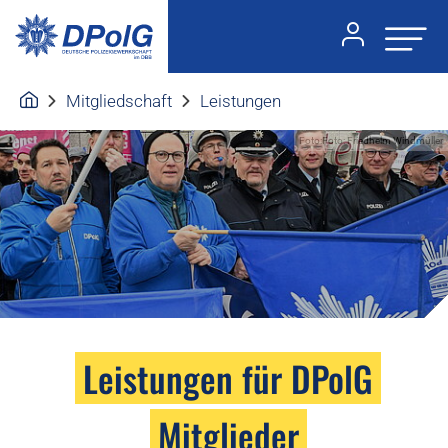
Mitgliedschaft
Leistungen
Foto:Foto: Friedhelm Windmüller
Leistungen für DPolG
Mitglieder