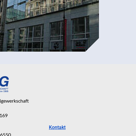
eigewerkschaft
 169
Kontakt
816550