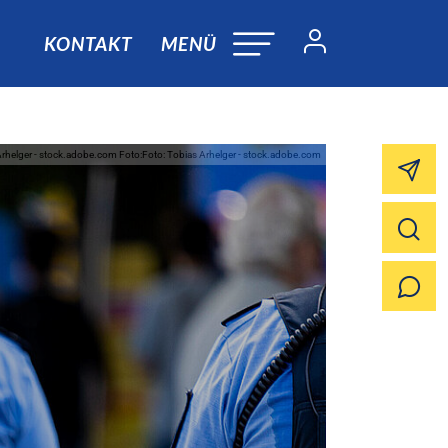
KONTAKT
MENÜ
Arhelger - stock.adobe.com Foto:Foto: Tobias Arhelger - stock.adobe.com