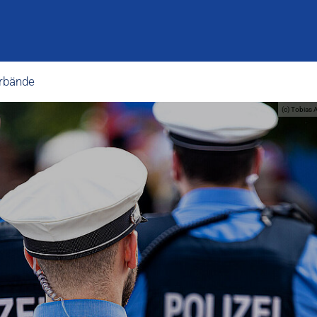
rbände
(c) Tobias 