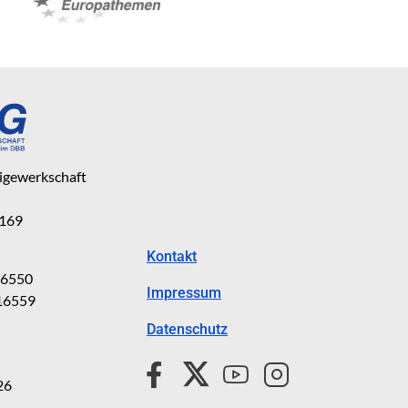
eigewerkschaft
 169
Kontakt
816550
Impressum
816559
Datenschutz
26