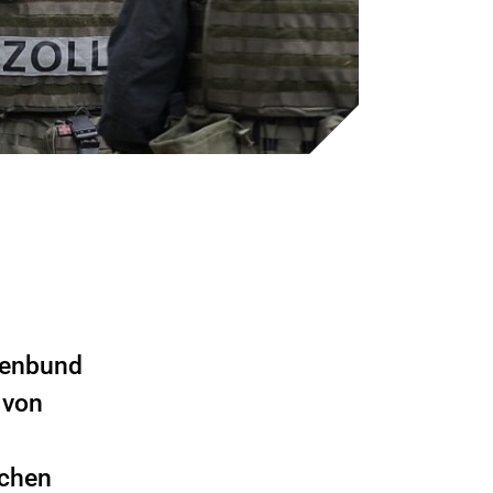
tenbund
 von
schen