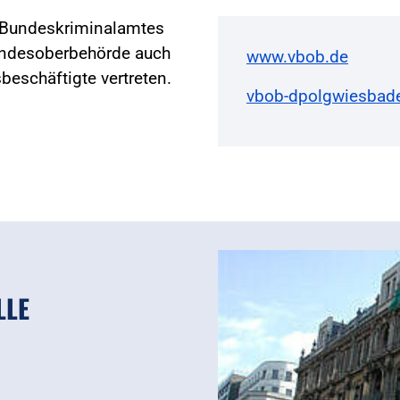
 Bundeskriminalamtes
undesoberbehörde auch
www.vbob.de
eschäftigte vertreten.
vbob-dpolgwiesbad
LLE