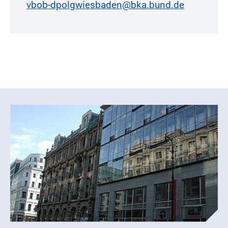
vbob-dpolgwiesbaden@bka.bund.de