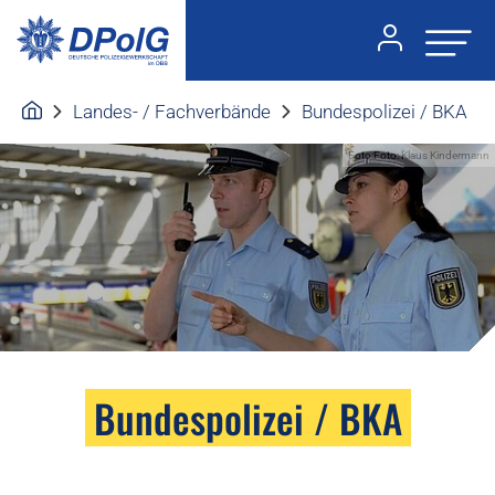
Landes- / Fachverbände
Bundespolizei / BKA
Foto:Foto: Klaus Kindermann
Bundespolizei / BKA