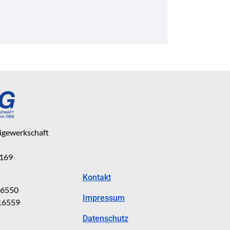
eigewerkschaft
 169
Kontakt
816550
Impressum
816559
Datenschutz