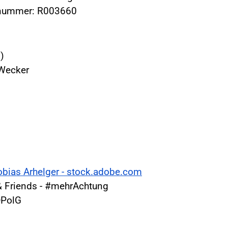
ernummer: R003660
)
 Wecker
obias Arhelger - stock.adobe.com
 Friends - #mehrAchtung
DPolG