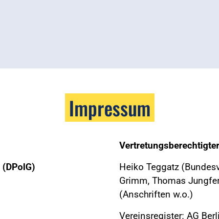
Impressum
Vertretungsberechtigte
 (DPolG)
Heiko Teggatz (Bundesvo
Grimm, Thomas Jungfer,
(Anschriften w.o.)
Vereinsregister: AG Ber