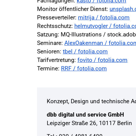
Fachtagungen:
kasto / fotolia.com
Monitor öffentlicher Dienst:
unsplash
Presseverteiler:
mitrija / fotolia.com
Rechtsschutz:
helmutvogler / fotolia.
Satzung: MQ-Illustrations / stock.ad
Seminare:
AlexOakenman / fotolia.co
Senioren:
tbel / fotolia.com
Tarifvertretung:
fovito / fotolia.com
Termine:
RRF / fotolia.com
Konzept, Design und technische Ad
dbb digital und service GmbH
Leipziger Straße 26, 10117 Berlin