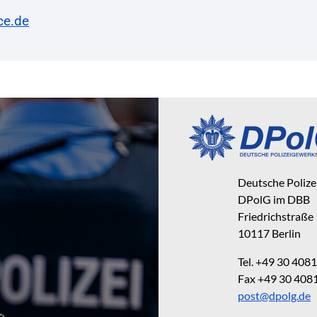
ce.de
Deutsche Poliz
DPolG im DBB
Friedrichstraße
10117 Berlin
Tel. +49 30 40
Fax +49 30 40
post@dpolg.de