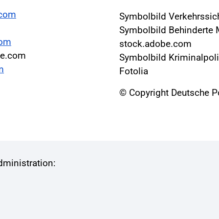
.com
Symbolbild Verkehrssich
Symbolbild Behinderte 
com
stock.adobe.com
obe.com
Symbolbild Kriminalpoli
m
Fotolia
© Copyright Deutsche P
ministration: